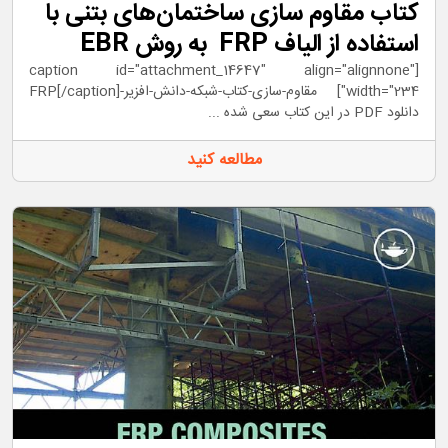
کتاب مقاوم سازی ساختمان‌های بتنی با
استفاده از الیاف FRP به روش EBR
[caption id="attachment_14647" align="alignnone"
width="234"] مقاوم-سازی-کتاب-شبکه-دانش-افزیر-FRP[/caption]
دانلود PDF در این کتاب سعی شده ...
مطالعه کنید