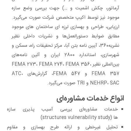
آرماتور، چکش اشمیت و …) جهت بررسی وضع سازه
موجود نیز توسط اکیپ متخصص شرکت صورت می‌گیرد.
ارزیابی، طراحی و بهسازی لرزه ای ساختمان های موجود
مطابق ضوابط دستورالعمل‌ها و نشریات داخلی نظیر
نشریه360، آیین نامه بتن آبا، مرکز تحقیقات راه، مسکن و
شهرسازی، استاندارد 2800 ایران و آئین نامه‌های
بین‌المللی نظیر FEMA 273، FEMA 274، FEMA 356،
FEMA 357 و FEMA 547، گزارش‌های ATC،
NEHRP، SAC و TRI صورت می‌گیرد.
انواع خدمات مشاوره‌ای
خدمات مشاوره‌ای ﺑﺮرﺳﯽ آﺳﯿﺐ ﭘﺬﯾﺮی ﺳﺎزه
ﻫﺎ
(structures vulnerability study)
تحلیل غیرخطی و اراﺋﻪ ﻃﺮح ﺑﻬﺴﺎزی و مقاوم