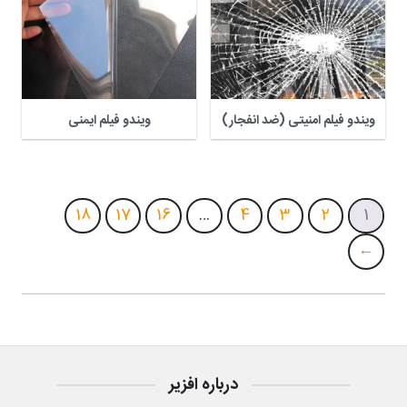
ویندو فیلم امنیتی (ضد انفجار)
ویندو فیلم ایمنی
18
17
16
…
4
3
2
1
←
درباره افزیر