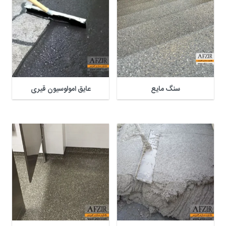
سنگ مایع
عایق امولوسیون قیری