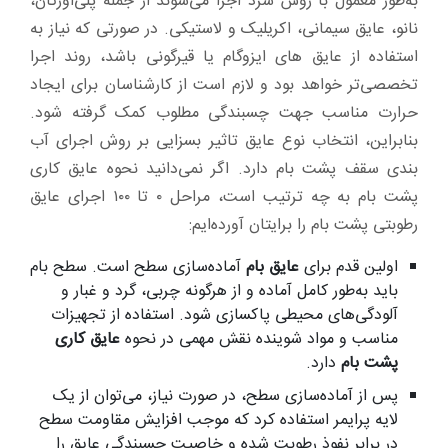
به‌طور معمول با روش سرد اجرا می‌شوند از جمله پلی‌اورتان،
نانو، عایق سیمانی، اکریلیک و لاستیکی. در صورتی که نیاز به
استفاده از عایق های ایزوگام یا قیرگونی باشد، روند اجرا
تخصصی‌تر خواهد بود و لازم است از کارشناسان برای ایجاد
حرارت مناسب جهت چسبندگی مطلوب کمک گرفته شود.
بنابراین، انتخاب نوع عایق تاثیر بسزایی بر روش اجرای آب
بندی سقف پشت بام دارد. اگر نمی‌دانید نحوه عایق کاری
پشت بام به چه ترتیب است، مراحل ۰ تا ۱۰۰ اجرای عایق
رطوبتی پشت بام را برایتان آورده‌ایم:
اولین قدم برای
عایق بام
آماده‌سازی سطح است. سطح بام
باید به‌طور کامل آماده و از هرگونه چربی، گرد و غبار و
آلودگی‌های محیطی پاکسازی شود. استفاده از تجهیزات
مناسب و مواد شوینده نقش مهمی در نحوه
عایق کاری
پشت بام
دارد.
پس از آماده‌سازی سطح، در صورت نیاز، می‌توان از یک
لایه پرایمر استفاده کرد که موجب افزایش مقاومت سطح
در برابر نفوذ رطوبت شده و خاصیت چسبندگی عایق را