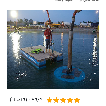
4.9/5 - (9 امتیاز)