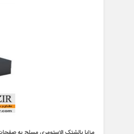
مزایا بالشتک الاستومری مسلح به صفحا