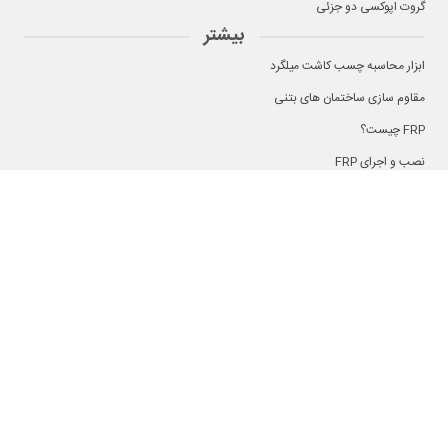
گروت اپوکسی دو جزئی
بیشتر
ابزار محاسبه چسب کاشت میلگرد
مقاوم سازی ساختمان های بتنی
FRP چیست؟
نصب و اجرای FRP
تست غیر مخرب بتن
ترمیم و تعمیر بتنی
تهران، خیابان ولی‌عصر، خیابان دل افراز، پلاک 17، طبقه 3
۰۲۱-۵۲۹۳۶
۰۹۰۰ ۲۱ ۵۲۹۳۶
info@afzir.com