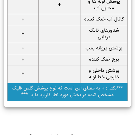
پوشش لوله ها و
+
مخازن آب
کانال آب خنک کننده
+
شناورهای تانک
+
دریایی
پوشش پروانه پمپ
+
برج خنک کننده
+
پوشش داخلی و
+
خارجی خط لوله
***نکته : + به معنای این است که نوع پوشش گلس فلیک
مشخص شده در بخش مورد نظر کاربرد دارد. ***