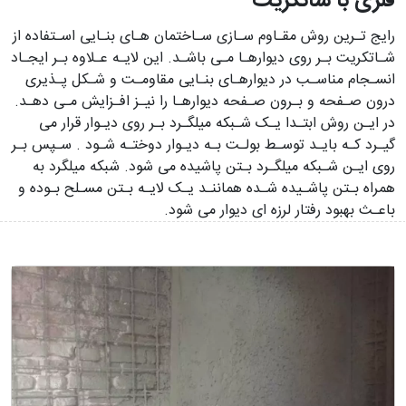
فلزی با شاتکریت
رایج تـرین روش مقـاوم سـازی سـاختمان هـای بنـایی اسـتفاده از
شـاتکریت بـر روی دیوارهـا مـی باشـد. این لایـه عـلاوه بـر ایجـاد
انسـجام مناسـب در دیوارهـای بنـایی مقاومـت و شـکل پـذیری
درون صـفحه و بـرون صـفحه دیوارهـا را نیـز افـزایش مـی دهـد.
در ایـن روش ابتـدا یـک شـبکه میلگـرد بـر روی دیـوار قرار می
گیـرد کـه بایـد توسـط بولـت بـه دیـوار دوختـه شـود . سـپس بـر
روی ایـن شـبکه میلگـرد بـتن پاشیده می شود. شبکه میلگرد به
همراه بـتن پاشـیده شـده هماننـد یـک لایـه بـتن مسـلح بـوده و
باعـث بهبود رفتار لرزه ای دیوار می شود.