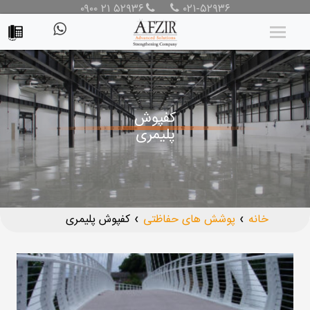
۰۹۰۰ ۲۱ ۵۲۹۳۶
۰۲۱-۵۲۹۳۶
کفپوش
پلیمری
خانه
پوشش های حفاظتی
کفپوش پلیمری
❯
❯