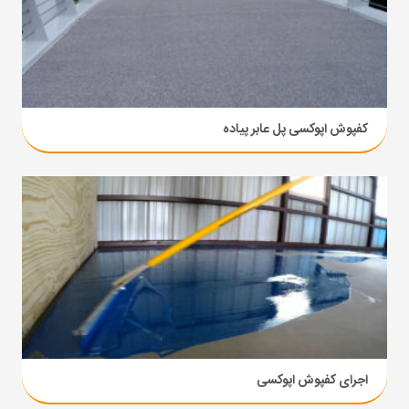
کفپوش اپوکسی پل عابر پیاده
اجرای کفپوش اپوکسی