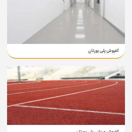
کفپوش پلی یورتان