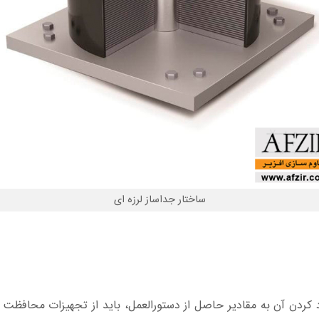
ساختار جداساز لرزه ای
دن آن به مقادير حاصل از دستورالعمل، بايد از تجهیزات محافظت لرز