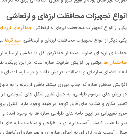
صورت غیر فعال بوده و هیچ نیرو و انرژی اضافه ای برای به کار اند
انواع تجهیزات محافظت لرزه‌ای و ارتعاشی
یکی از انواع تجهیزات محافظت لرزه‌ای و ارتعاشی
جداگرهای لرزه ای
یکی دیگر از انواع تجهیزات محافظت لرزه‌ای و ارتعاشی،
میراگرها
می 
جداسازي لرزه ای عبارت است از جداكردن كل يا بخشی از سازه از
ساختمان ها
مبتنی بر افزايش ظرفيت سازه است. در اين رويكرد طر
ابعاد اعضای سازه ای و اتصالات افزايش يافته و در سازه، اعضای م
افزايش سختی سازه كه جذب نيروی بيشتر ناشی از زلزله را به دنب
در روش های مرسوم طراحی، به دليل تغيير شكل های غيرخطی در اعض
تغيير مكان و شتاب های قابل توجه در طبقه وجود دارد. كنترل بر
مرور تغييراتی در آيين نامه های طراحی سازه ها به وجود آمده و 
نيز، با هدف كاستن آسيب لرزه ای در طراحی و ساخت سازه های با اه
ميزان آسيب های لرزه ای به اجزاي سازه ای و غير سازه ای كاهش م