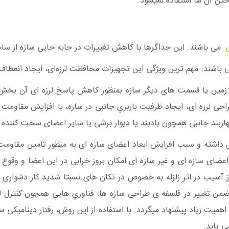
اختن آن ها استفاده نمیشود.
می باشند. این جداگرها با کاهش تغییرات در جابه جایی سازه از سا
باشند. مهم ترین ویژگی این تجهیزات محافظت لرزه‌ای، ایجاد انعطا
 زمين يا قسمت های ديگر سازه بمنظور كاهش پاسخ لرزه ای آن بخش د
احی لرزه ای، ايجاد ظرفيت باربري جانبی در سازه، با افزايش مقاومت
هاربند جانبی همچون بادبند يا ديوار برشی يا ساير اعضای سخت كننده د
ال داشته و سبب افزايش ابعاد اعضای سازه ای به منظور تامين مقاوم
ای سازه ای و غير سازه ای امكان بروز خرابی در اين اعضا و وقوع 
وز آسيب در اثر زلزله به خصوص در تكان های نسبتا شديد كار دشواری 
ضمن تغيير در فلسفه ی طراحی سازه ها، فناوري هايی همچون كنترل لر
ميت زياد پيشنهاد ميگردد. با استفاده از اين روش، رفتار ديناميكی سا
ی یابد.