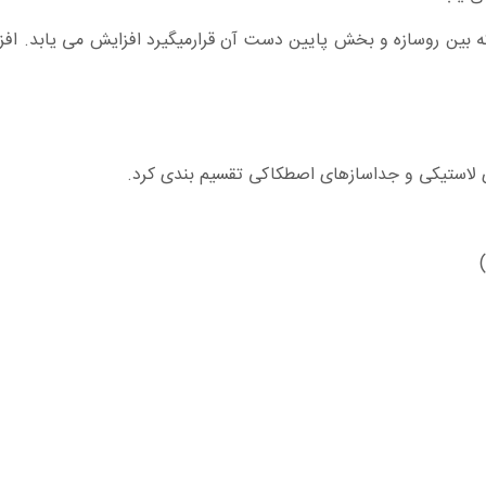
كه بين روسازه و بخش پايين دست آن قرارميگيرد افزايش می يابد. ا
ای لاستيكی و جداسازهای اصطكاكی تقسيم بندی كرد.