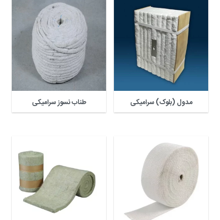
مدول (بلوک) سرامیکی
طناب نسوز سرامیکی