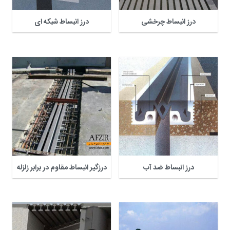
درز انبساط چرخشی
درز انبساط شبکه ای
درز انبساط ضد آب
درزگیر انبساط مقاوم در برابر زلزله