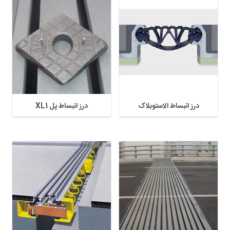
درز انبساط الاستوبلاک
درز انبساط پل XL1