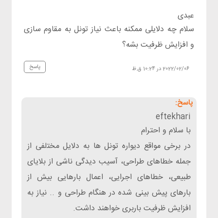
عبدی
سلام چه دلایلی ممکنه باعث نیاز تونل به مقاوم سازی
و افزایش ظرفیت بشه؟
پاسخ
2022/02/06 در 10:24 ق.ظ
eftekhari
با سلام و احترام
در برخی مواقع دیواره تونل ها ﺑﻪ دﻻﯾﻞ ﻣﺨﺘلفی از
ﺟﻤﻠﻪ ﺧﻄﺎﻫﺎی ﻃﺮاﺣﯽ، آﺳﯿﺐ دﯾﺪﮔﯽ ﻧﺎﺷﯽ از ﺑﻼﯾﺎی
ﻃﺒﯿﻌﯽ، ﺧﻄﺎﻫﺎی اﺟﺮاﯾﯽ، اﻋﻤﺎل ﺑﺎرﻫﺎﯾﯽ ﺑﯿﺶ از
ﺑﺎرﻫﺎی ﭘﯿﺶ ﺑﯿﻨﯽ ﺷﺪه در ﻫﻨﮕﺎم ﻃﺮاﺣﯽ و .. ﻧﯿﺎز ﺑﻪ
افزایش ظرفیت باربری خواهند داشت.