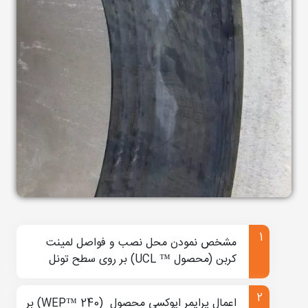
کنند.
تخریب دیواره تونل
یکی از آسیب‌هایی که همواره سازه تونل را تهدید
می‌کند تخریب دیواره تونل است. در برخی مواقع دیواره
تونل‌ها ﺑﻪ دﻻﯾﻞ ﻣﺨﺘلفی از ﺟﻤﻠﻪ ﺧﻄﺎﻫﺎی ﻃﺮاﺣﯽ،
آﺳﯿﺐ دﯾﺪﮔﯽ ﻧﺎﺷﯽ از ﺑﻼﯾﺎی ﻃﺒﯿﻌﯽ، ﺧﻄﺎﻫﺎی اﺟﺮاﯾﯽ،
اﻋﻤﺎل ﺑﺎرﻫﺎﯾﯽ ﺑﯿﺶ از ﺑﺎرﻫﺎی ﭘﯿﺶ ﺑﯿﻨﯽ ﺷﺪه و …
مقاومت خود را از دست داده و دچار آسیب می‌شوند
اینجاست که بحث مقاوم‌سازی سازه پیش‌ میاید.
مقاوم سازی دیواره تونل
مشخص نمودن محل نصب و فواصل لمینت
کربن (محصول ™ UCL) بر روی سطح تونل
به منظور مقاوم سازی نخست، به کمک تحلیل سازه و
نمودار رانکین نقاطی که دارای بیشترین تنش هستند و
اعمال پرایمر اپوکسی محصول (WEP™ 240) بر
یا به عبارتی کمترین مقاومت را دارند شناسایی شده