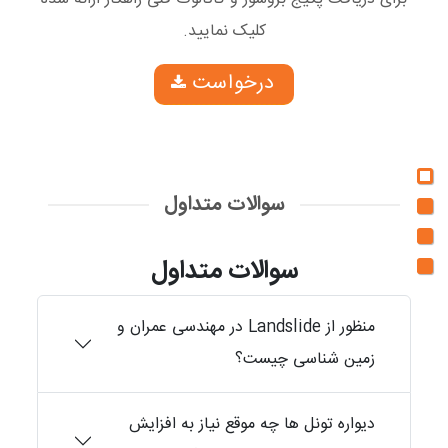
تاب‌آوری بالا در برابر خوردگی: عضو بتنی که به کمک
کلیک نمایید.
سیستم
FibraOne
تقویت شده در برابر هجوم مواد
درخواست
شیمیایی مضر و خورنده مقاوم است
.
کنترل ترک‌ها: در این سیستم احتمال ترک خوردگی به
حداقل می‌رسد
.
و در آخر مهمترین گزینه: یعنی بهینه سازی پروژه با
سوالات متداول
صرفه جویی در زمان و هزینه‌ها
.
سوالات متداول
4.9/5 - (9 امتیاز)
منظور از Landslide در مهندسی عمران و
زمین شناسی چیست؟
دیواره تونل ها چه موقع نیاز به افزایش