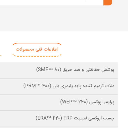
اطلاعات فنی محصولات
پوشش حفاظتی و ضد حریق (80 ™SMF)
ملات ترمیم کننده پایه پلیمری بتن (PRM™ 400)
پرایمر اپوکسی (240 ™WEP)
چسب اپوکسی لمینیت ERA™ 420) FRP)