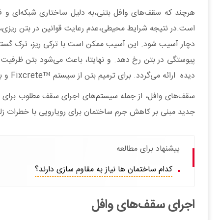
هرچند که سقف‌های وافل بتنی،به دلیل ساختاری شبکه‌ای و فر
است.در نتیجه شرایط محیطی،عدم رعایت قوانین در بتن ریزی، 
دچار آسیب‌ شود. این آسیب ممکن است با ترکی ریز، ترک گست
پیوستگی در بتن رخ دهد. و نهایتا، باعث می‌شود بتن ظرفیت 
دیده ارائه می‌گردد. برای ترمیم بتن از سیستم ™Fixcrete و برای مقاوم سازی سقف وافل از سیستم ™FibraOne استفاده می‌گردد. از این رو در ادامه هریک از راهکارها شرح داده می‌شود.
سقف‌های وافل، از جمله سیستم‌های اجرای سقف مطلوب برای سا
جدید مبنی بر کاهش جرم ساختمان برای رویارویی با خطرات زلز
پیشنهاد برای مطالعه
کدام ساختمان ها نیاز به مقاوم سازی دارند؟
اجرای سقف‌های وافل