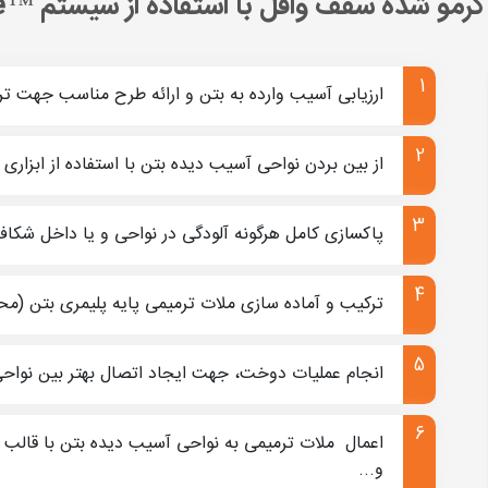
رمو شده سقف وافل با استفاده از سیستم ™FixCrete
ی بتنی است. وقتی صحبت از بتن و بتن‌ریزی می‌شود، بحث اجرای بتن، 
ر قرار میدهند پس طراحی بتن برای کنترل تنش‌ها نیز مهم است.
ارزیابی آسیب وارده به بتن و ارائه طرح مناسب جهت تر
ته شوند بتن مورد آسیب و خرابی قرار می‌گیرد، اینجاست که بحث داغ ت
از بین بردن نواحی آسیب دیده بتن با استفاده از ابزا
نی وجود دارد، برای هر کدام از این سیستم‌ها و راهکارها مصالح امروزی
 با کامپوزیت FRP
پاکسازی کامل هرگونه آلودگی در نواحی و یا داخل شکاف‌ه
اع الیاف‌های FRP صحبت به میان می‌آید:
ترکیب و آماده سازی ملات ترمیمی پایه پلیمری بتن (محصول PRM™400) مطابق با دیتاش
ز انواع ملات ترمیمی بتن، گروت و یا چسب اپوکسی خرابی به وجود 
جدی به سقف جلوگیری کرد. 
انجام عملیات دوخت، جهت ایجاد اتصال بهتر بین نواح
سطح تحتانی سقف است
اعمال ملات ترمیمی به نواحی آسیب دیده بتن با قالب بن
و...