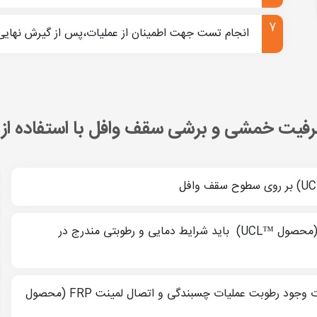
انجام تست جهت اطمینان از عملیات،پس از گیرش نهایی
یت خمشی و برشی سقف وافل با استفاده از ™braOne
فل ، مصالح FRP را مي توان بصورت لمینت و يا صفحاتي بر روي سطوح تحت كشش یعنی قس
جهت ترکیب ماده و اجرای عملیات نصب لمینت FRP (محصول ™UCL) باید شرایط دمایی و رطوبتی مندرج در
ده: آماده‌سازی سطح بتنی آسیب دیده و الیاف FRP برای شروع کار است:
رطوبت سطح بتن باید کاملا برطرف شود،چراکه درصورت وجود رطوبت عملیات چسبندگی و اتصال لمینت FRP (محصول
همواری ها و گرد و غبار شود و سطح بتن ضعیف از سطح جدا شود. پس 