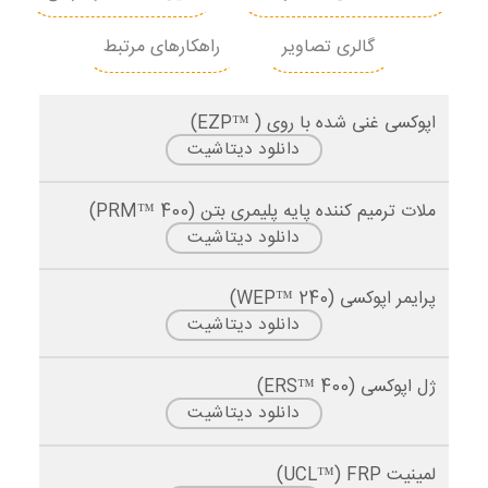
اگر پدیده کرم‌خوردگی منطقه بزرگی را پوشانده است،
ممکن است لازم باشد یک سوراخ وصله ایجاد کنید تا از
گالری تصاویر
راهکارهای مرتبط
اتصال مناسب اطمینان حاصل کنید.
اپوکسی غنی شده با روی ( ™EZP)
در صورت لزوم قالب ها را نصب کنید و دوغاب را بریزید
دانلود دیتاشیت
در صورت عدم استفاده از قالب، از ملات ترمیمی مناسب
مانند دوغاب بدون انقباض و با استحکام بالا استفاده
ملات ترمیم کننده پایه پلیمری بتن (PRM™ 400)
دانلود دیتاشیت
کنید.
اگر عمق پدیده کرم‌خوردگی بیشتر از 5 سانتی متر باشد،
پرایمر اپوکسی (240 ™WEP)
فرآیند پر کردن باید در لایه ای به ضخامت 15 میلی متر
دانلود دیتاشیت
باشد. توصیه می شود قبل از اعمال لایه بعدی مدتی
ژل اپوکسی (400 ™ERS)
(30 دقیقه) صبر کنید.
دانلود دیتاشیت
مقاومت مصالح تعمیر باید با بتن اصلی خود سازه
مطابقت داشته باشد.
لمینیت UCL™) FRP)