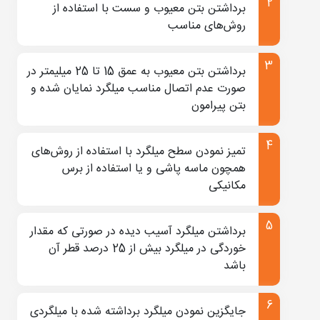
برداشتن بتن معیوب و سست با استفاده از
فضاهای خالی و ترک های کوچک را با استفاده از پمپ
روش‌های مناسب
فشار تزریق مکانیکی با مواد مناسب مانند دوغاب
اپوکسی بدون انقباض پر کنید.
برداشتن بتن معیوب به عمق 15 تا 25 میلیمتر در
اگر پدیده کرم‌خوردگی منطقه بزرگی را پوشانده است،
صورت عدم اتصال مناسب میلگرد نمایان شده و
بتن پیرامون
ممکن است لازم باشد یک سوراخ وصله ایجاد کنید تا از
اتصال مناسب اطمینان حاصل کنید.
تمیز نمودن سطح میلگرد با استفاده از روش‌های
در صورت لزوم قالب ها را نصب کنید و دوغاب را بریزید
همچون ماسه پاشی و یا استفاده از برس
مکانیکی
در صورت عدم استفاده از قالب، از ملات ترمیمی مناسب
مانند دوغاب بدون انقباض و با استحکام بالا استفاده
برداشتن میلگرد آسیب دیده در صورتی که مقدار
کنید.
خوردگی در میلگرد بیش از 25 درصد قطر آن
باشد
اگر عمق پدیده کرم‌خوردگی بیشتر از 5 سانتی متر باشد،
فرآیند پر کردن باید در لایه ای به ضخامت 15 میلی متر
جایگزین نمودن میلگرد برداشته شده با میلگردی
باشد. توصیه می شود قبل از اعمال لایه بعدی مدتی