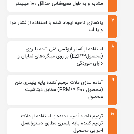
مشابه و به طول همپوشانی حداقل 100 میلیمتر
(30 دقیقه) صبر کنید.
مقاومت مصالح تعمیر باید با بتن اصلی خود سازه
پاکسازی ناحیه ایجاد شده با استفاده از فشار هوا
مطابقت داشته باشد.
و یا آب
برای اینکه به سطحی یکپارچه با جلوه‌ی بصری خوب
استفاده از آستر آپوکسی غنی شده با روی
دست پیدا کنید از بافت و رنگ مناسب بتن استفاده
(محصول™EZP) بر روی میلگردهای نمایان و
کنید.
دارای خوردگی
اگر از قالب استفاده کرده‌اید، قالب‌ها را پس از 12
ساعت که از عمل‌آوری بتن تازه گذشت، بنابر شرایط
آماده سازی ملات ترمیم کننده پایه پلیمری بتن
(محصول PRM™ 400) مطابق دیتاشیت
کارگاهی و مصالح مورد استفاده جدا کنید.
محصول
ت دیوار بتنی کرم خورده بپردازیم باید با اصطلاح
کرم‌خوردگی بتن بیشتر آشنا شویم و بدانیم کرم‌خوردگی
ترمیم ناحیه آسیب دیده با استفاده از ملات
ترمیم کننده پایه پلیمری مطابق دستورالعمل
بتن چه گونه پدیده‌ای است.
اجرایی محصول