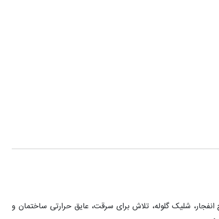
م‌سازی شیشه‌ها در برابر ضربه، موج انفجار، شلیک گلوله، تلاش برای سرقت، عایق حرارتی ساختمان و