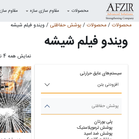
محصولات
مقاوم سازی سازه
مقاوم سازی با
محصولات
/
محصولات
/
پوشش حفاظتی
/ ویندو فیلم شیشه
ویندو فیلم شیشه
[bootstrap_product_categories_accordion]
نمایش همه 4 نتیجه
سیستم‌های عایق حرارتی
افزودنی بتن
پوشش حفاظتی
پلی یورتان
پوشش ترموپلاستیک
پوشش ضد اسید