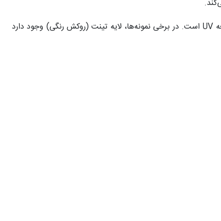
کند.
ویندو فیلم شیشه از چند لایه تشکیل شده که شامل پلی‌اتیلن ترفتالات (PET)، لایه چسبنده قوی، پوشش ضد خش و محافظ در برابر اشعه UV است. در برخی نمونه‌ها، لایه تینت (روکش رنگی) وجود دارد