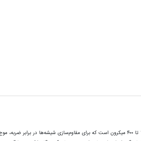
ویندو فیلم شیشه، روکشی لمینتی، شفاف و منعطف با ضخامت ۱۰۰ تا ۴۰۰ میکرون است که برای مقاو