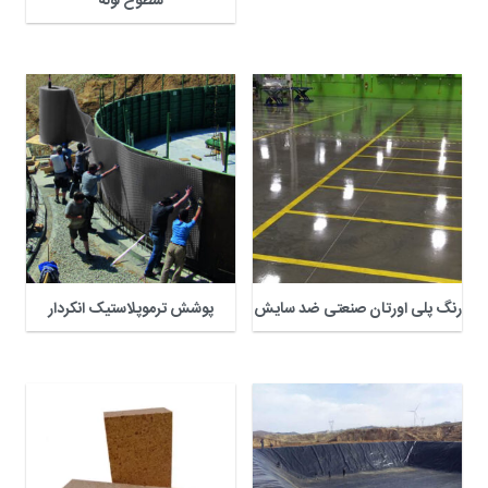
سطوح لوله
رنگ پلی اورتان صنعتی ضد سایش
پوشش ترموپلاستیک انکردار