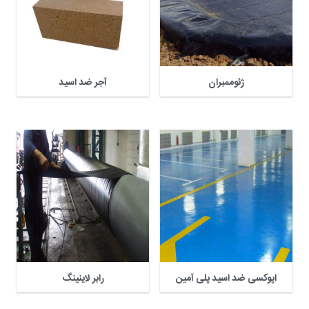
ژئوممبران
آجر ضد اسید
اپوکسی ضد اسید پلی آمین
رابر لاینینگ