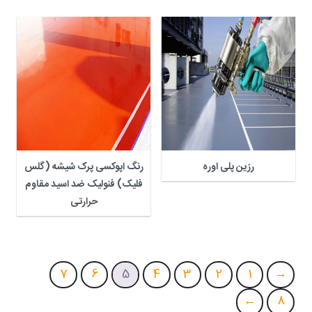
رزین پلی اوره
رنگ اپوکسی پرک شیشه (گلس
فلیک) فنولیک ضد اسید مقاوم
حرارتی
7
6
5
4
3
2
1
→
←
8