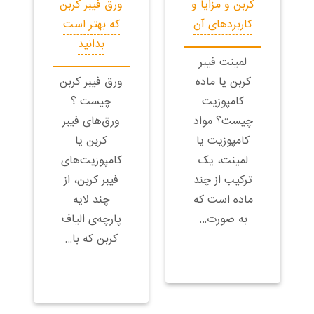
کربن و مزایا و
ورق فیبر کربن
کاربردهای آن
که بهتر است
بدانید
لمینت فیبر
کربن یا ماده
ورق فیبر کربن
کامپوزیت
چیست ؟
چیست؟ مواد
ورق‌های فیبر
کامپوزیت یا
کربن یا
لمینت، یک
کامپوزیت‌های
ترکیب از چند
فیبر کربن، از
ماده است که
چند لایه
به صورت…
پارچه‌ی الیاف
کربن که با…