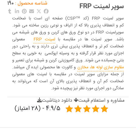
شناسه محصول :
190
سوپر لمینت FRP
سوپر لمینت FRP (کد ™CSP) صفحه ای است با
ضخامت
کم
و
انعطاف پذیری بالا
که از
الیاف
و نوعی
رزین
ساخته می شود.
سوپرلمینت FRP در دو نوع ورق های کربن و ورق های شیشه می
باشد.
سوپر لمینت ها
در مقایسه با
لمینت FRP
معمولی
ضخامت
کم تر و
انعطاف پذیری
بیش تری دارند و به راحتی دور
اجزای مورد نظر قرار گرفته و به وسیله
اپوکسی
به خوبی به سطح
بتنی چسبانده می شوند.
ورق کامپوزیتی کربن و شیشه
برای تعمیر و
مقاوم­ سازی لوله ­ها، مخازن
و کالورت ­ها محصولی ایده ­آل می­باشد.
از جمله مزایای سوپر لمینت در مقایسه با لمینت ‌های معمولی
ضخامت کم آن و انعطاف پذیری بالای آن است که می‌تواند به
سادگی دور اجرای مورد نظر نیز پیچیده شود.
مشاوره و استعلام قیمت
دانلود دیتاشیت
4.9/5 - (28 امتیاز)