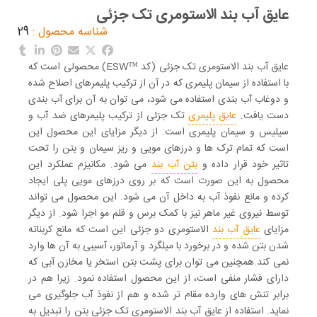
عایق آب بند الاستومری تک جزئی
شناسه محصول :
29
عایق آب بند الاستومری تک جزئی (کد ™ESW) محصولی است که
با استفاده از سیمان پلیمری که در آن از ترکیب پلیمرهای اصلاح شده
و دوغاب آب ‌بندی استفاده می ‌شود، می‌ توان به آن برای آب بندی
دست یافت.
عایق پلیمری
تک جزئی
از ترکیب پلیمرهای ضد آب و
سیلیس و سیمان پلیمری است. از دیگر مزایای این محصول این
است که تمام ترک‌ ها و درزهای مویی و ریز سیمان و بتن را تحت
تاثیر خود قرار داده و
بتن آب بند
می‌ شود. مکانیزم عملکرد این
محصول به این صورت است که بر روی درزهای مویی پلی ایجاد
کرده و مانع نفوذ آب به داخل آن می‌ شود. این محصول می‌ تواند
توسط نیروی غیر ماهر نیز با کمک برس و قلم ‌مو اجرا شود. از دیگر
مزایای
عایق آب بند
الاستومری دو جزئی این است که مانع کربناته
شدن بتن شده و در برخورد با میلگرد و آرماتور، آسیبی به آن ‌ها وارد
نمی ‌کند.همچنین می ‌توان برای پشت بتن استخر یا مخازن آبی که
دارای فشار منفی است، از این محصول استفاده نمود. زیرا هم در
برابر تنش ‌های وارده مقام تر شده و هم از نفوذ آب جلوگیری می‌
نماید. استفاده از
عایق آب بند الاستومری تک جزئی
بتن را تبدیل به