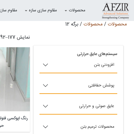
محصولات
مقاوم سازی سازه
مقاوم سازی با
محصولات
/
محصولات
/ برگه 12
[bootstrap_product_categories_accordion]
نمایش 177–192 از مجموع 278 نتیجه
سیستم‌های عایق حرارتی
افزودنی بتن
پوشش حفاظتی
عایق صوتی و حرارتی
رنگ اپوکسی فنول
حر
محصولات ترمیم بتن