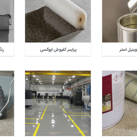
ینیل استر
پرایمر کفپوش اپوکسی
رن