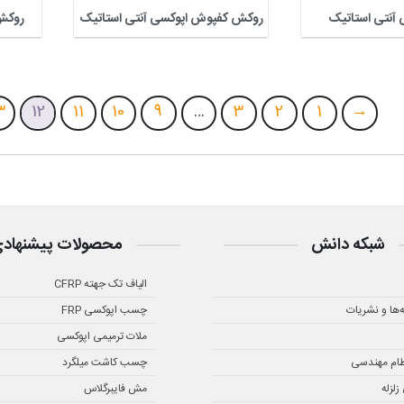
 آنتی استاتیک
روکش کفپوش اپوکسی آنتی استاتیک
روکش
3
12
11
10
9
…
3
2
1
→
شبکه دانش
محصولات پیشنهاد
الیاف تک جهته CFRP
ه‌ها و نشریات
چسب اپوکسی FRP
ملات ترمیمی اپوکسی
ظام مهندسی
چسب کاشت میلگرد
لزله
مش فایبرگلاس