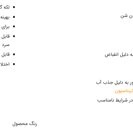
لکه گ
دن شن
بهینه
برای 
قابل 
سرد
 دلیل انقباض
قابل
اختلا
ور به دلیل جذب آب
ربناسیون
ر شرایط نامناسب
رنگ محصول