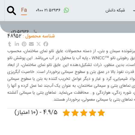
Fa
شبکه دانش
۰۹۰۰ ۲۱ ۵۲۹۳۶
۰۲۱-۵۲۹۳۶
شناسه محصول :
48952
W) یا پوشش نانو آبگریز خود تمیزشونده سیمان و بتن، از دسته محصولات عایق نانو نمای ساختمان، محسوب
می‌شود. این نوع از مواد عایق نانو نما، حاوی سیلان قلیایی اصلاح شده است. عایق رطوبتی نانو ™WNCC ، پایه آب یا محلول در آب می‌باشد. این پوشش نانو
اوری نانو ساخته شده است، بدین منظور، ذرات تشکیل‌دهنده این عایق نانو نمای ساختمان، از ابعاد
ز، از قدرت نفوذ بالا در عمق بتن و سطوح سیمانی برخوردار است. خاصیت آبگریزی
 مواد شیمیایی، گرد و غبار و دیگر عوامل تخریب کننده به بتن یا سطوح سیمانی
 نماهای بتنی و سیمانی ساختمان، به عنوان یک آب‌بند نما عمل کرده و آنها را
وره‌ زدگی، هوازدگی و… محافظت می‌نماید. نماهای بتنی یا سیمانی آغشته
 نماهای بتنی یا سیمانی معمولی، برخوردار هستند.
4.9/5 - (10 امتیاز)