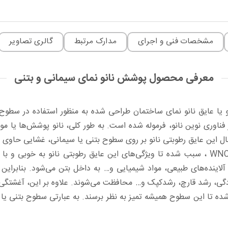
مشخصات فنی و اجرای
مدارک مرتبط
گالری تصاویر
معرفی محصول پوشش نانو نمای سیمانی و بتنی
ن ™WNCC ، نوعی عایق رطوبتی نانو یا عایق نانو نمای ساختمان طراحی شده به منظور
فناوری نوین نانو، فرموله شده است. به طور کلی، نانو پوشش‌ها یا مواد
ه عبارتی، با اعمال این عایق رطوبتی نانو بر روی سطوح بتنی یا سیمانی، غشای
نانومتری ذرات تشکیل دهنده نانو پوشش آبگریز سیمان و بتن ™WNCC ، سبب شده تا ویژگی‌های این
آلاینده‌های طبیعی، مواد شیمیایی و… به داخل بتن می‌شود. بنابراین
دگی، رشد قارچ، رشدکپک و… محافظت می‌شوند. علاوه بر این، آغشتگی سط
 تا این سطوح همیشه تمیز به نظر برسند. به عبارتی سطوح بتنی یا سی