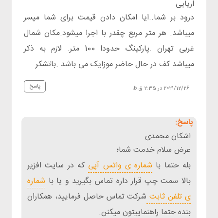
اریایی
درود بر شما..ایا امکان دادن قیمت برای شما میسر
میباشد. هر متر مربع چقدر با اجرا میشود.مکان شمال
غربی تهران .پارکینگ حدودا 100 متر. لازم به ذکر
میباشد کف در حال حاضر موزایک می باشد .باتشکر
پاسخ
2021/12/26 در 2:35 ق.ظ
اشکان محمدی
عرض سلام خدمت شما؛
بله حتما با
شماره ی واتس آپی
که در سایت افزیر
بالا سمت چپ قرار داره تماس بگیرید و یا با
شماره
ی تلفن ثابت
شرکت تماس حاصل فرمایید، همکاران
بنده حتما راهنماییتون میکنن.