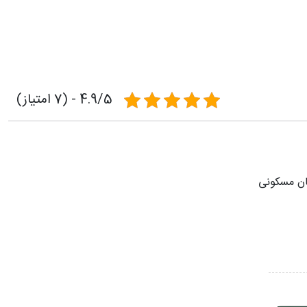
4.9/5 - (7 امتیاز)