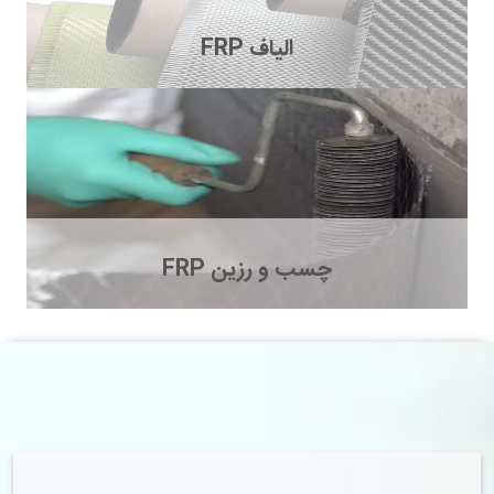
الیاف FRP
چسب و رزین FRP