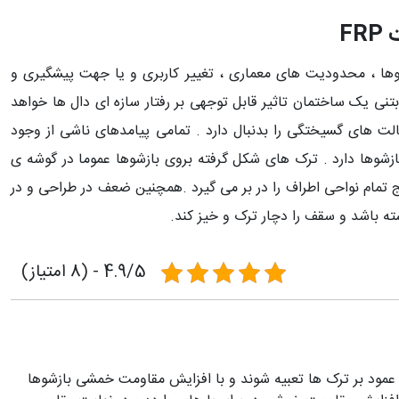
F
وها ، محدودیت های معماری ، تغییر کاربری و یا جهت پیشگیری و
بتنی یک ساختمان تاثیر قابل توجهی بر رفتار سازه ای دال ها خواهد
 های گسیختگی را بدنبال دارد . تمامی پیامدهای ناشی از وجود
بازشوها دارد . ترک های شکل گرفته بروی بازشوها عموما در گوشه ی
یج تمام نواحی اطراف را در بر می گیرد .همچنین ضعف در طراحی و در
ته باشد و سقف را دچار ترک و خیز کند.
4.9/5 - (8 امتیاز)
قاوم سازی بازشوها با الیاف FRP به نحوی می باشد که الیاف FRP عمود بر ترک ها تعبیه شوند و با افزایش مقاومت خمشی بازشوها