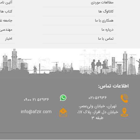
مطالعات موردی
آئین نام
کاتالوگ ها
کتاب ها
همکاری با ما
جامعه ن
درباره ما
مهندسی ز
تماس با ما
اخبار
اطلاعات تماس:
۰۲۱-۵۲۹۳۶
۰۹۰۰ ۲۱ ۵۲۹۳۶
تهران، خیابان ولی‌عصر،
info@afzir.com
خیابان دل افراز، پلاک 17،
طبقه 3