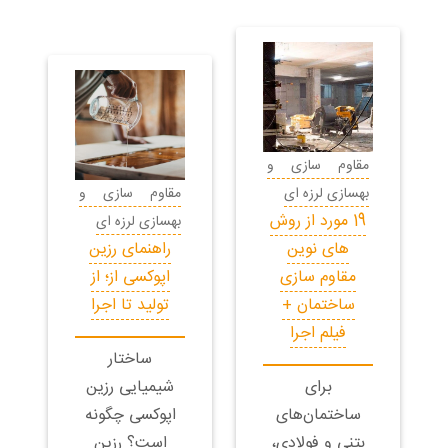
مقاوم سازی و
بهسازی لرزه ای
مقاوم سازی و
19 مورد از روش
بهسازی لرزه ای
های نوین
راهنمای رزین
مقاوم سازی
اپوکسی از؛ از
ساختمان +
تولید تا اجرا
فیلم اجرا
ساختار
برای
شیمیایی رزین
ساختمان‌های
اپوکسی چگونه
بتنی و فولادی،
است؟ رزین