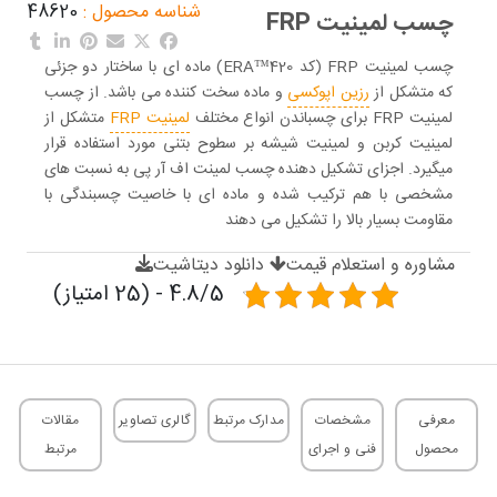
شناسه محصول :
48620
چسب لمینیت FRP
چسب لمینیت FRP (کد ERA™420) ماده ای با ساختار دو جزئی
که متشکل از
رزین اپوکسی
و ماده سخت کننده می باشد. از چسب
لمینیت FRP برای چسباندن انواع مختلف
لمینیت FRP
متشکل از
لمینیت کربن و لمینیت شیشه بر سطوح بتنی مورد استفاده قرار
میگیرد. اجزای تشکیل دهنده چسب لمینت اف آر پی به نسبت های
مشخصی با هم ترکیب شده و ماده ای با خاصیت چسبندگی با
مقاومت بسیار بالا را تشکیل می دهند
مشاوره و استعلام قیمت
دانلود دیتاشیت
4.8/5 - (25 امتیاز)
معرفی
مشخصات
مدارک مرتبط
گالری تصاویر
مقالات
محصول
فنی و اجرای
مرتبط