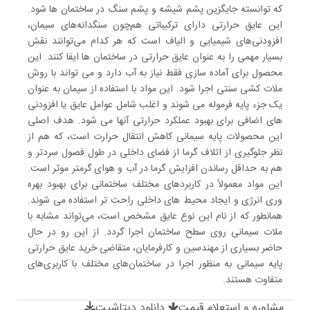
که توانسته جایگزین پشم شیشه و پشم سنگ در ساختمان ها شود.
این عایق حرارتی دارای ترکیباتی هم‌چون سنگدانه‌های سیمان،
افزودنی‌های شیمیایی و الیاف است که هر کدام می‌توانند نقش
بسیار مهمی را به عنوان عایق حرارتی در ساختمان ها ایفا کنند. این
محصول برای آماده سازی فقط نیاز به آب دارد و می تواند با روش
ملات کشی سنتی اجرا شود. این مواد با استفاده از سیمان به عنوان
یک جزء پایه فرموله می شوند و اغلب شامل عوامل عایق یا افزودنی
های اضافی برای بهبود عملکرد حرارتی آنها می شود. هدف اصلی
این محصولات پایه سیمانی کاهش انتقال حرارت است، که هم از
نظر جلوگیری از اتلاف گرما از فضای داخلی در طول فصول سردتر و
هم به حداقل رساندن افزایش گرما در آب و هوای گرمتر موثر است.
این مواد معمولاً در کاربردهای مختلف ساختمانی برای بهبود بهره
وری انرژی و ایجاد محیط های داخلی راحت تر استفاده می شوند.
همانطور که از نام این نوع عایق مشخص است، می‌تواند مشابه با
ملات سیمانی روی سطح ساختمان اجرا گردد. از این رو در حال
حاضر بسیاری از مهندسین و کارفرمایان، متقاضی خرید عایق حرارتی
پایه سیمانی به منظور اجرا در ساختمان‌های مختلف با کاربری‌های
متفاوت هستند.
مشاوره و استعلام قیمت
دانلود دیتاشیت