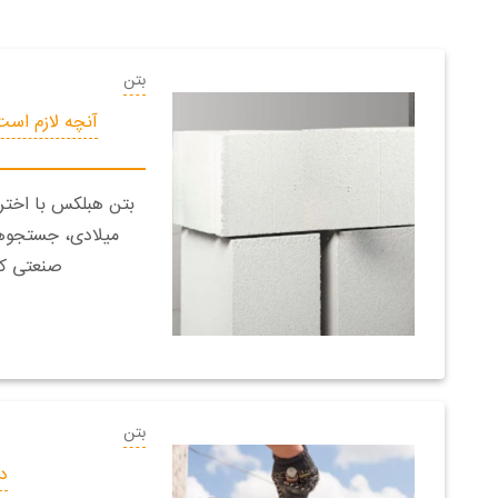
بتن
آنچه لازم است
میلادی، جستجوها
صنعتی که
بتن
دی