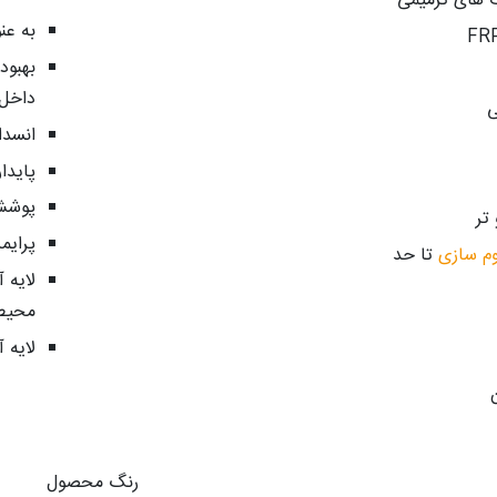
ت های ترمیمی
به­ ع
داخل 
ی
انسدا
پایدا
پوشش
تر
پرایم
م سازی
تا حد
لایه 
محیط‌
لایه 
رنگ محصول