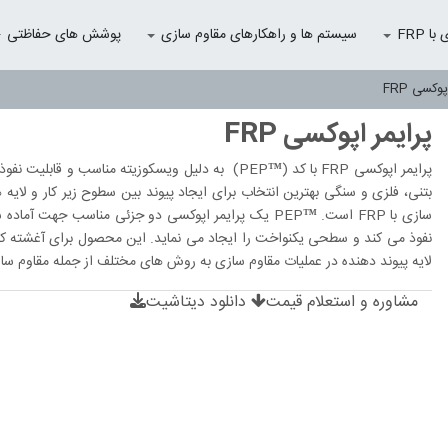
 FRP
سیستم ها و راهکارهای مقاوم سازی
پوشش های حفاظتی
وکسی FRP
پرایمر اپوکسی FRP
پرایمر اپوکسی FRP با کد (™PEP)
به دلیل
ویسکوزیته
مناسب و
قابلیت نفوذ
بتنی، فلزی و سنگی بهترین انتخاب برای ایجاد
پیوند
بین سطوح زیر کار و لایه 
سازی با FRP است.
™
PEP
یک پرایمر اپوکسی دو جزئی مناسب جهت آماده
نفوذ می کند و سطحی یکنواخت را ایجاد می نماید. این محصول برای آغشته ک
لایه پیوند دهنده در عملیات مقاوم سازی به روش های مختلف از جمله مقاوم سا
مشاوره و استعلام قیمت
دانلود دیتاشیت