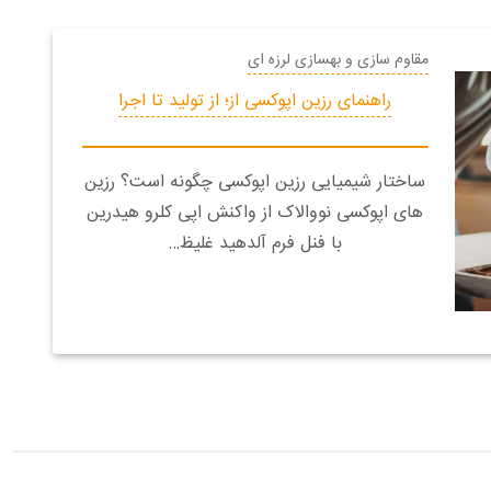
مقاوم سازی و بهسازی لرزه ای
راهنمای رزین اپوکسی از؛ از تولید تا اجرا
ساختار شیمیایی رزین اپوکسی چگونه است؟ رزین
های اپوکسی نووالاک از واکنش اپی کلرو هیدرین
با فنل فرم آلدهید غلیظ…