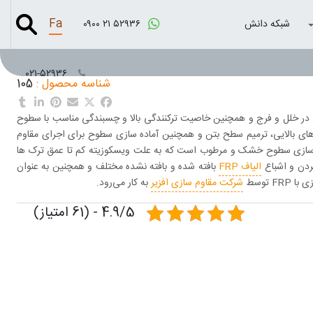
Fa
شبکه دانش
۰۹۰۰ ۲۱ ۵۲۹۳۶
۰۲۱-۵۲۹۳۶
شناسه محصول :
105
در خلل و فرج و همچنین خاصیت
ترکنندگی بالا
و
چسبندگی
مناسب با سطوح
های بالایی، ترمیم سطح بتن و همچنین آماده سازی سطوح برای اجرای مقاوم
 سازی سطوح
خشک
و
مرطوب
است که به علت ویسکوزیته کم تا عمق ترک ها
ردن و اشباع
الیاف FRP
بافته شده و بافته نشده مختلف و همچنین به­ عنوان
زی با
FRP
توسط
شرکت
مقاوم سازی افزیر
به­ کار می‌رود.
4.9/5 - (61 امتیاز)