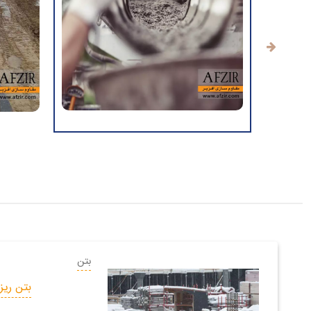
بتن
بتن ریز