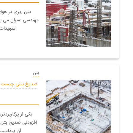
بتن ریزی در هوا
مهندسی عمران می باش
تمهیدات 
بتن
ضدیخ بتنی چیست و 
یکی از پرکاربردتر
افزودنی ضد‌یخ بتن م
آن پیداست،