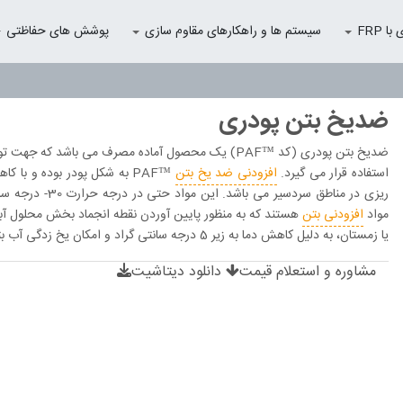
 FRP
سیستم ها و راهکارهای مقاوم سازی
پوشش های حفاظتی
ضدیخ بتن پودری
ضدیخ بتن پودری (کد ™PAF) یک محصول آماده مصرف می باش
استفاده قرار می گیرد.
افزودنی ضد یخ بتن
™PAF به شکل پودر بوده و 
ریزی در مناطق سر
مواد
افزودنی بتن
هستند که به منظور پایین آوردن نقطه انجماد بخش محلول آب
یا زمستان، به دلیل کاهش دما به زیر 5 درجه سانتی گراد و امکان یخ زدگی آب بتن، فرآیند کیورینگ و گیرش بتن به درستی انجام نمی گیرد.
مشاوره و استعلام قیمت
دانلود دیتاشیت