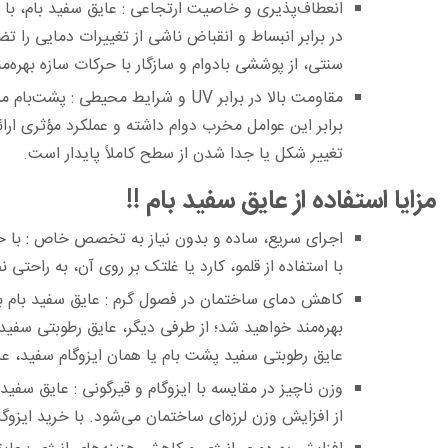
انعطاف‌پذیری و خاصیت ارتجاعی :
عایق سفید بام، با 
در برابر انبساط و انقباض ناشی از تغییرات دمایی را تض
سنتی، از پوششی بادوام و سازگار با حرکات سازه ‏بهره‌من
مقاومت بالا در برابر ‏UV‏ و شرایط محیطی :
برابر این عوامل مخرب دوام داشته و عملکرد مؤثری ارائه
تغییر شکل یا جدا شدن از سطح کاملاً پایدار ‏است.‏
مزایا استفاده از عایق سفید بام !!‏
اجرای سریع، ساده و بدون نیاز به تخصص خاص :
با خ
با استفاده از قلمو، کارد یا غلتک بر روی آن، به راحت
کاهش دمای ساختمان در فصول گرم :
عایق سفید بام ب
بهره‌مند خواهید شد؛ از طرفی دیگر، عایق رطوبتی سفید
عایق رطوبتی سفید پشت بام یا همان ایزوگام سفید، ‏علا
وزن ناچیز در مقایسه با ایزوگام و قیرگونی :
عایق سفید ب
از افزایش وزن لرزه‌ای ساختمان می‌شود. با خرید ایزوگام