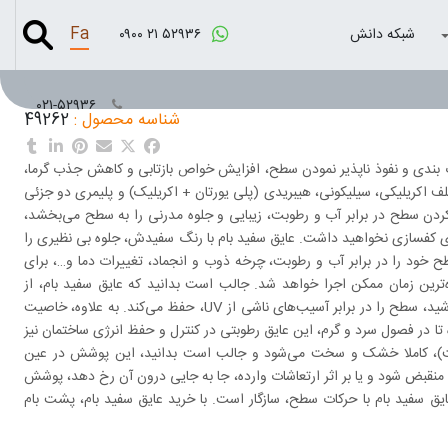
Fa
شبکه دانش
۰۹۰۰ ۲۱ ۵۲۹۳۶
۰۲۱-۵۲۹۳۶
شناسه محصول :
49262
 بندی و نفوذ ناپذیر نمودن سطح، افزایش خواص ‏بازتابی و کاهش جذب گرما،
ف اکریلیکی، ‏سیلیکونی، هیبریدی (پلی یورتان + اکریلیک) و پلیمری دو جزئی
 کردن سطح در برابر آب و رطوبت، زیبایی و جلوه مدرنی را به سطح می‌بخشد،
رای کفسازی نخواهید داشت. عایق سفید بام با رنگ ‏سفیدش، جلوه بی نظیری را
ح خود را در ‏برابر آب و رطوبت، چرخه ذوب و انجماد، تغییرات دما و…، برای
تاه‌ترین زمان ممکن اجرا خواهد شد. جالب است بدانید که عایق سفید بام، از
خاصیت بازتابندگی بهره ‏می‌برد و با انعکاس بخش قابل توجهی از اشعه‌های خورشید، سطح را در برابر آسیب‌های ناشی از ‏UV، حفظ می‌کند. به علاوه، خاصیت
تا در فصول سرد و گرم، این عایق رطوبتی در کنترل و حفظ انرژی ساختمان نیز
 عایق ‏سفید بام پس از اعمال، در مدت زمان کوتاه (نهایتا 48 ساعت)، کاملا خشک و سخت می‌شود و جالب است بدانید، این ‏پوشش در عین
نقبض شود و یا بر اثر ‏ارتعاشات وارده، جا به جایی درون آن رخ دهد، پوشش
 سفید بام با حرکات سطح، سازگار است. با خرید عایق سفید بام، پشت بام