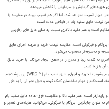
نیز موثر است. با اعمال ‏عایق رطوبتی سفید بام بر روی هر سطحی،
گیری هزینه‌های گرمایش و سرمایش را کاهش می‌دهد. ‏
حتی دچار آسیب ‏نخواهد شد، اما اگر هم آسیب ببیند در مقایسه با
بودن قیمت عایق سفید بام در طولانی مدت است.‏
قاوم است و عمر مفید ‏بالاتری نسبت به سایر عایق‌های رطوبتی
ایزوگام و قیرگونی است. ‏مقایسه قیمت خرید و هزینه اجرای عایق
ه‌صرفه و به‌صرفه‌تر محسوب می‌شود.‏
ی به شدت زیبا و ‏مدرن را در سطح ایجاد می‌کند. با خرید عایق
 را زیبا کنید.‏
TM
ود. با خرید و ‏اجرای عایق سفید بام (WRC
) روی پشت‌بام
حفظ استحکام و دوام ساختمان کمک کرده و طول عمر آن را به طور
و پایدارتر است. عمر ‏مفید بالا و مقاومت فوق‌العاده عایق سفید بام
 به عنوان جایگزین ایزوگام یا قیرگونی، می‌توانید هزینه‌های تعمیر و