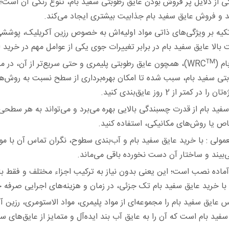
 از دلایل پر فروش بودن عایق رطوبتی سفید بام، تنوع رنگی آن است؛ ع
 و فروش عایق سفید بام جذابیت بیشتری ‏ایجاد می‌کند.‏
تکیه بر ویژگی‌های ذاتی مواد اولیه‌اش به خصوص رزین آکریلیک، پوشش
 بالا عایق سفید بام در برابر تغییرات ‏جوی یکی از عوامل مهم در خرید
TM
(WRC
)، همچون عایق رطوبتی پلیمری و حتی سریع‌تر از آن، د
فید بام، سبب شده تا امکان بهره‌برداری از سطح ‏نسبت به روش‌های آ
 2 روز عایق‌بندی کنید.‏
فید بام از قدرت چسبندگی بالایی بهره می‌برد و می‌تواند به هر سطحی
ص یا روش‌های مکانیکی، استفاده ‏کنید. ‏
مولی :
با خرید عایق سفید بام و آب‌بندی سطوح، نگران تماس آن با مو
بیند و ساختار آن دست نخورده باقی می‌ماند.‏
ده نصب است؛ این یعنی بدون نیاز به ترکیب اجزاء مختلف و فقط با ی
ا خرید عایق سفید بام تک جزئی، در زمان و ‏هزینه‌های اجرایی صرفه‌ ج
عایق سفید بام را مجموعه‌ای از مواد پلیمری، مواد الاستومری، رزین آک
د بام است که آن را به عایق آب بند ‏ایده‌آل و متمایز از عایق‌های سن