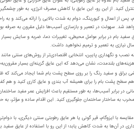
 سفید بام علاوه بر عایق رطوبتی، به عنوان عایق حرارتی و عایق صوتی 
ا کنترل کنید. از این رو، این عایق با کاهش مصرف ‏انرژی، به طور چشم
س از اعمال و کیورینگ، دوام به شدت بالایی را ارائه می‌کند و به را
ر خواهد شد. سهولت در تعمیر و بازسازی ‏آسیب‌ها دلیل مقرون به صرفه 
 سفید بام در برابر عوامل محیطی، تغییرات دما، ضربه و سایش بسیار م
ه نصب و نگهداری پایین، انتخابی اقتصادی‌تر از روش‌های سنتی مانند 
 هزینه‌های بلندمدت، نشان می‌دهد که این عایق ‏گزینه‌ای بسیار مقرون‌ب
 براق و سفید رنگ را بر روی سطح پشت بام شما ایجاد می‌کند که ظاهر
هم سطح پشت بام را برای همیشه آب بندی و ‏عایق کاری کنید و هم کف آن
در برابر آسیب‌ها، به طور مستقیم باعث افزایش عمر مفید ساختمان می‌ش
مخرب به ساختار ساختمان جلوگیری کنید. این اقدام ‏ساده و مؤثر، به 
قایسه با ایزوگام، قیر گونی یا هر عایق رطوبتی سنتی دیگری، با دوام‌تر 
ری در آن‌ها به شدت کاهش یابد؛ از این رو با ‏استفاده از عایق سفید بام