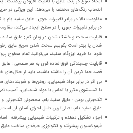
ایجاد تنوع در رنگ عایق با قابلیت افزودن پیگمنت :
یکی
انتخاب رنگ‌های مختلف را می‌دهد. این ویژگی در خرید
مقاومت بالا در برابر تغییرات جوی :
عایق سفید بام با 
در برابر تغییرات جوی را در سطح ایجاد می‌کند، مقاومت
قابلیت سخت و خشک شدن در زمان کم :
عایق سفید بام 
شدن یا بهتر است بگوییم سخت شدن سریع عایق رطوبتی س
شود. با خرید ایزوگام سفید، می‌توانید تمام سطوح پروژه‌تان ‏را در کمتر از
قابلیت چسبندگی فوق‌العاده قوی به هر سطحی :
عایق س
قصد جدا کردن آن را داشته باشید، باید از حلال‌های خا
بی اثر در برابر مواد شیمیایی، روغن‌ها و شوینده‌های مع
با شستشوی مکرر یا تماس با مواد شیمیایی، آسیب نمی‌
تک‌جزئی بودن :
عایق سفید بام، محصولی تک‌جزئی و آما
عایق سفید بام، اصلی‌‌ترین دلیل اجرای آسان آن است. ب
اجزاء تشکیل دهنده و ترکیبات شیمیایی پیشرفته :
اساس 
فرمولاسیون پیشرفته و تکنولوژی حرفه‌ای ساخت عایق سفی