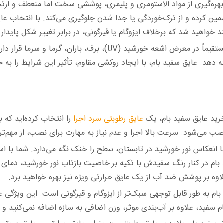
بهره‌گیری از مواد الاستومری و پلیمری، پوششی سخت اما منعطف و ارت
مین کرده و از ترک‌خوردگی یا جدا ‏شدن جلوگیری می‌کند. با انتخاب عایق 
د خواهید شد که برخلاف ایزوگام یا قیرگونی، در برابر تغییر شکل پایدار 
پشت‌بام مستقیماً در معرض اشعه خورشید (‏UV)‎، بر
 دهد. عایق سفید بام، با ایجاد روکشی ‏مقاوم، تأثیر این شرایط را به ح
رید عایق سفید بام، یک
عایق رطوبتی سرد اجرا
را انتخاب کرده‌اید که ب
ی نصب می‌شود. سرعت بالا اجرا و عدم نیاز ‏به مهارت برای نصب، از مهم‌
ا انعکاس نور خورشید در تابستان، سطح را خنک نگه می‌دارد. شما با ا
 بام در کنار رنگ سفیدش با تکیه بر خاصیت ‏بازتاب نور خورشید، دمای 
وه بر پوشش ضد آب از یک عایق حرارتی ویژه نیز بهره‌ خواهید برد. ‏
ام به طور قابل توجهی سبک‌تر از ایزوگام و قیرگونی است. این ویژگی 
 سفید، علاوه بر آب‌بندی موثر، وزن ‏اضافی به سازه اضافه نمی‌کنید و از 