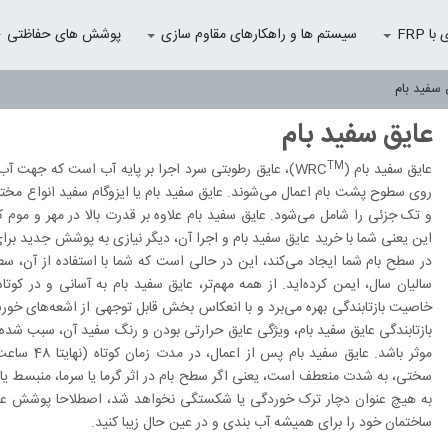
 FRP
سیستم ها و راهکارهای مقاوم سازی
پوشش های حفاظتی
 سفید بام
عایق سفید بام
TM
عایق سفید بام (WRC
)، عایق رطوبتی سرد اجرا بر پایه آب است که جهت آب
روی سطوح پشت بام اعمال می‌شوند. عایق سفید بام یا ایزوگام سفید انواع مختل
و تک جزئی را شامل می‌شود. عایق سفید بام علاوه بر ‏قدرت بالا در مهر و موم
این یعنی شما با ‏خرید عایق سفید بام و اجرا آن، دیگر نیازی به پوشش جدید ب
در سطح بام شما ایجاد می‌کند، این در حالی است که شما با استفاده از آن، سط
سالیان سال، ایمن کرده‌اید. از همه مهم‌تر، عایق سفید بام ‏به آسانی و در کو
بازتابندگی عایق سفید بام، ویژگی عایق حرارتی بودن و رنگ سفید آن، سبب شده 
موثر باشد.
سختی، به شدت منعطف است، یعنی اگر سطح بام در اثر گرما یا سرما، منبسط یا م
به هیچ عنوان دچار ترک خوردگی یا شکستگی نخواهد شد، ‏اصطلاحا پوشش عایق
ساختمان خود را برای ‏همیشه آب بندی و در عین حال زیبا کنید.‏