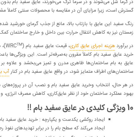
در گرما شل می‌شوند و در سرما ‏ترک می‌خورند، عایق سفید بام بدو
گسترش است، زیرا مزایای آن در مقایسه با محصولات سنتی کاملاً مش
رنگ سفید این عایق با بازتاب بالا، مانع از جذب گرمای خورشید شد
زمستان نیز به کاهش انتقال حرارت بین داخل و خارج ساختمان کمک م
TM
در برآورد
هزینه اجرای عایق کاری
، قیمت عایق سفید بام (WRC
)، 
خرید عایق سفید بام کاملاً مقرون به‌صرفه‌تر است. این ویژگی‌ها باع
عایق به بام ساختمان‌ها ظاهری مدرن و تمیز می‌بخشد و علاوه بر
ساختمان‌های اطراف متمایز ‏شود، در واقع عایق سفید بام در کنار
آب ب
در هر حال، انتخاب وخرید عایق سفید بام و نصب آن در پروژه‌های س
بهبود عملکرد ساختمان خود از نظر عایق‌کاری، کاهش مصرف انرژی، و ار
10 ویژگی‌ کلیدی در عایق سفید بام !!‏
ایجاد روکشی یکدست و یکپارچه :
خرید عایق سفید با
ایجاد می‌کند که سطح بام را در برابر تهدید‌های نفوذ رط