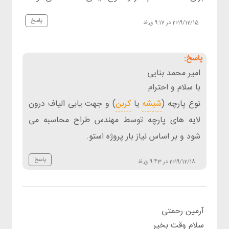
پاسخ
2019/12/15 در 9:17 ق.ظ
امیر محمد بنایی
با سلام و احترام
نوع پارچه (
شیشه
یا
کربن
) و جهت یابی الیاف درون
لایه های پارچه توسط مهندس طراح محاسبه می
شود و بر اساس نیاز بار پروژه استو.
پاسخ
2019/12/18 در 9:43 ق.ظ
آرمین رحمتی
سلام وقت بخیر