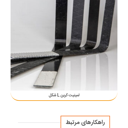
لمینیت کربن L شکل
راهکارهای مرتبط