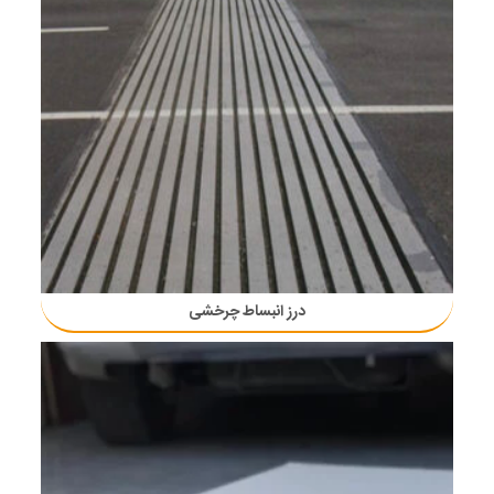
درز انبساط چرخشی