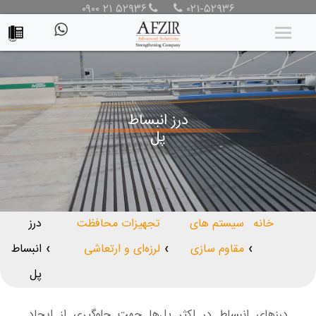
۰۹۰۰ ۲۱ ۵۲۹۳۶
۰۲۱-۵۲۹۳۶
درز انبساط
پل
خانه
سیستم های
تجهیزات محافظت
درز
مقاوم سازی
لرزه‌ای و ارتعاشی
انبساط
❯
❯
❯
پل
درزهای انبساط در اکثر پل‌ها جهت جلوگیری از ایجاد