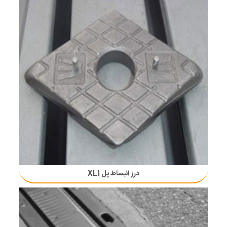
درز انبساط پل XL1