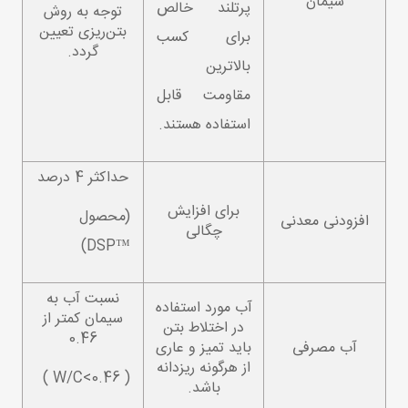
سیمان
پرتلند خالص
توجه به روش
بتن‌ریزی تعیین
برای کسب
گردد.
بالاترین
مقاومت قابل
استفاده هستند.
حداکثر 4 درصد
برای افزایش
(محصول
افزودنی معدنی
چگالی
™DSP)
نسبت آب به
آب مورد استفاده
سیمان کمتر از
در اختلاط بتن
0.46
آب مصرفی
باید تمیز و عاری
از هرگونه ریزدانه
( 0.46>W/C )
باشد.