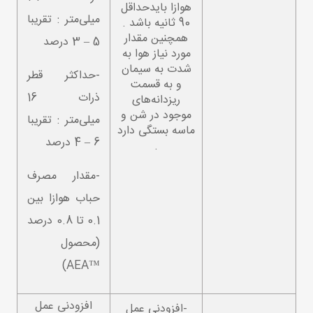
هوازا بایدحداقل
میلی‌متر : تقریبا
90 ثانیه باشد .
همچنین مقدار
5 – 3 درصد
مورد نیاز هوا به
شدت به سیمان
-حداکثر قطر
و به قسمت
ذرات 16
ریزدانه‌های
موجود در شن و
میلی‌متر : تقریبا
ماسه بستگی دارد
6 – 4 درصد
.
-مقدار مصرف
حباب هوازا بین
0.1 تا 0.8 درصد
(محصول
™AEA)
افزودنی عمل
-افزودنی عمل