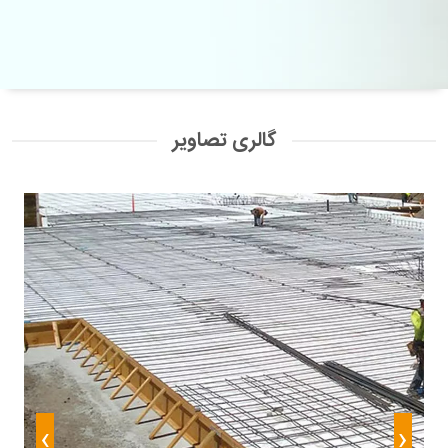
گالری تصاویر
›
‹