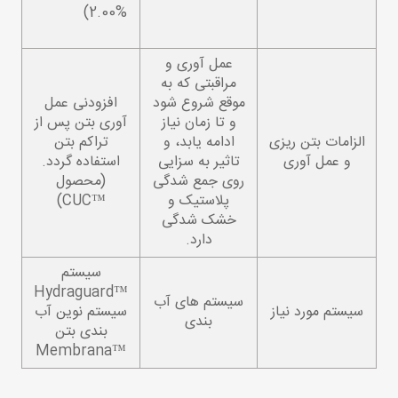
2.00%)
عمل آوری و
مراقبتی که به
موقع شروع شود
افزودنی عمل
و تا زمان نیاز
آوری بتن پس از
الزامات بتن ریزی
ادامه یابد، و
تراکم بتن
و عمل آوری
تاثیر به سزایی
استفاده گردد.
روی جمع شدگی
(محصول
پلاستیک و
™CUC)
خشک شدگی
دارد.
سیستم
™Hydraguard
سیستم های آب
سیستم مورد نیاز
سیستم نوین آب
بندی
بندی بتن
™Membrana