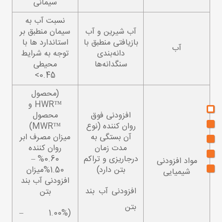
سیمانی
نسبت آب به
آب شیرین و آب
سیمان منطبق بر
بازیافتی منطبق با
استاندارد ها با
آب
دانه‌بندی
توجه به شرایط
سنگدانه‌ها
محیطی
0.45>
(محصول
™HWR و
افزودنی فوق
محصول
روان کننده (نوع
™MWR)
آن بستگی به
میزان مصرف ابر
مدت زمان
روان کننده
درجاریزی و تراکم
0.60% –
مواد افزودنی
بتن دارد)
1.50%میزان
شیمیایی
افزودنی آب بند
افزودنی آب بند
بتن
بتن
(1.00% –