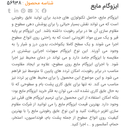
شناسه محصول :
56938
ایزوگام مایع
ایزوگام مایع، حاصل تکنولوژی‌ های جدید برای تولید عایق رطوبتی
است که می‌ تواند نقش بسیار حیاتی را برای پوشش‌ دهی سطوح و
مقاوم سازی آن‌ ها در برابر رطوبت داشته باشد. این ایزوگام بر پایه
قیر و یک سری مواد افزودنی است که به راحتی روی انواع سطوح
اجرا می‌ شوند و یک سطح کاملا یکنواخت، بدون درز و شیار را به
وجود می‌ آورند. این نوع ایزوگام سهولت اجرایی بیشتری در
مقایسه با ایزوگام جامد دارد و می‌ تواند در دمای محیط نیز اجرا
شود. با اجرای ایزوگام مایع روی سطوح، علاوه بر ایجاد مقاومت
مناسب در برابر رطوبت، امکان تردد های پایین تا متوسط نیز فراهم
می‌ شود و این موضوع این محصول را برای محیط‌ های پر تردد نیز
مناسب می‌ کند. نه تنها برای عایق کاری پشت بام و سطوحی که تا
به حال عایق کاری نشده‌ اند، می‌ توان به فکر خرید ایزوگام مایع بود؛
بلکه امکان استفاده از این محصول برای ترمیم ایزوگام‌ های قبلی نیز
وجود دارد. بهترین قیمت ایزوگام مایع را می‌ توانید از شرکت مقاوم
سازی افزیر دریافت کنید و این نوع عایق رطوبتی مایع را با بهترین
کیفیت روی انواع سطوح از جمله پشت بام، فونداسیون، استخر،
حمام، آسانسور و …، اجرا کنید.