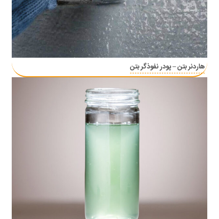
هاردنر بتن – پودر نفوذگر بتن