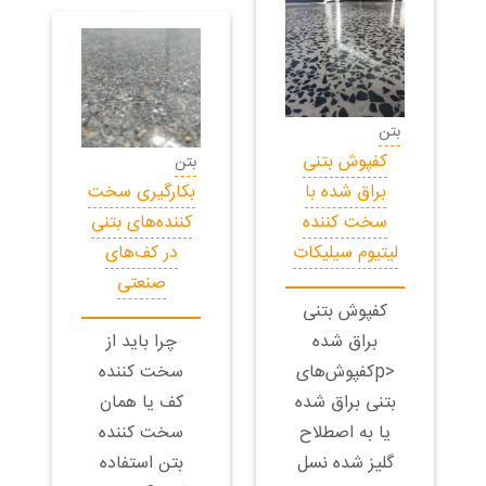
بتن
کفپوش بتنی
بتن
براق شده با
بکارگیری سخت
سخت کننده
کننده‌های بتنی
لیتیوم سیلیکات
در کف‌های
صنعتی
کفپوش بتنی
براق شده
چرا باید از
<pکفپوش‌های
سخت کننده
بتنی براق شده
کف یا همان
یا به اصطلاح
سخت کننده
گلیز شده نسل
بتن استفاده