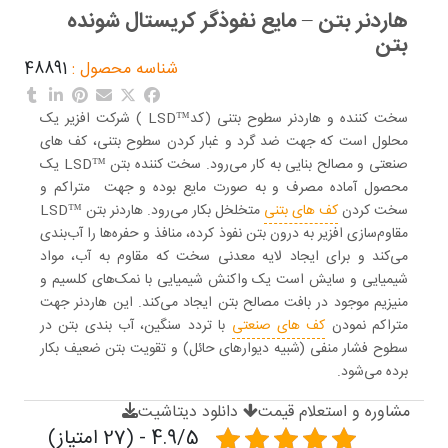
هاردنر بتن – مایع نفوذگر کریستال شونده
بتن
شناسه محصول :
48891
سخت کننده و هاردنر سطوح بتنی (کد™LSD ) شرکت افزیر یک
محلول است که جهت ضد گرد و غبار کردن سطوح بتنی، کف های
صنعتی و مصالح بنایی به کار می‌رود. سخت کننده بتن ™LSD یک
محصول آماده مصرف و به صورت مایع بوده و جهت متراکم و
سخت کردن
کف ‌های بتنی
متخلخل بکار می‌رود. هاردنر بتن ™LSD
مقاوم‌سازی افزیر به درون بتن نفوذ کرده، منافذ و حفره‌ها را آب‌بندی
می‌کند و برای ایجاد لایه معدنی سخت که مقاوم به آب، مواد
شیمیایی و سایش است یک واکنش شیمیایی با نمک‌های کلسیم و
منیزیم موجود در بافت مصالح بتن ایجاد می‌کند. این هاردنر جهت
متراکم نمودن
کف های صنعتی
با تردد سنگین، آب بندی بتن در
سطوح فشار منفی (شبیه دیوارهای حائل) و تقویت بتن ضعیف بکار
برده می‌شود.
مشاوره و استعلام قیمت
دانلود دیتاشیت
4.9/5 - (27 امتیاز)