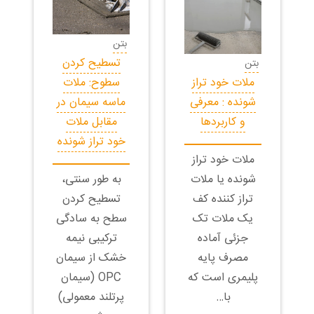
بتن
تسطیح کردن
بتن
ملات خود تراز
سطوح: ملات
شونده : معرفی
ماسه سیمان در
و کاربردها
مقابل ملات
خود تراز شونده
ملات خود تراز
شونده یا ملات
به طور سنتی،
تراز کننده کف
تسطیح‌ کردن
یک ملات تک
سطح به سادگی
جزئی آماده
ترکیبی نیمه
مصرف پایه
خشک از سیمان
پلیمری است که
OPC (سیمان
با…
پرتلند معمولی)