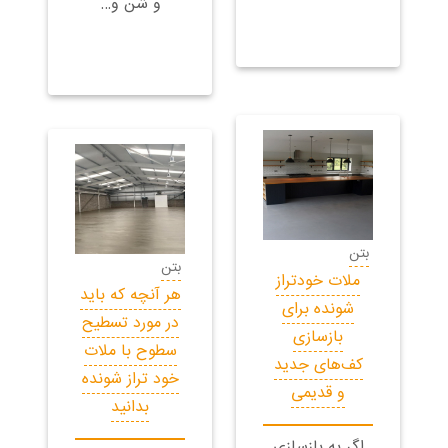
و شن و…
بتن
بتن
ملات خودتراز
هر آنچه که باید
شونده برای
در مورد تسطیح
بازسازی
سطوح با ملات
کف‌های جدید
خود تراز شونده
و قدیمی
بدانید
اگر به بازسازی