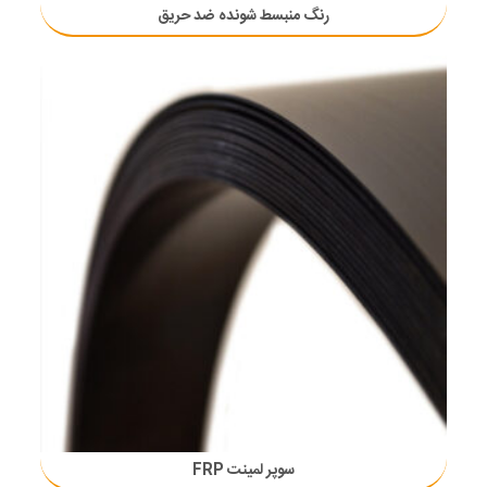
رنگ منبسط شونده ضد حریق
سوپر لمینت FRP