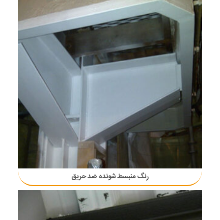
رنگ منبسط شونده ضد حریق