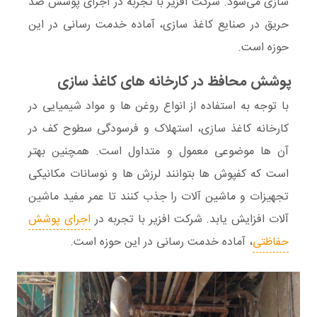
سازی
می‌شود.
شرکت افزیر
با تجربه در
اجرای پوشش ضد
حریق در صنایع کاغذ سازی
، آماده خدمت رسانی در این
حوزه است.
پوشش محافظ در کارخانه های کاغذ سازی
با توجه به استفاده از انواع
روغن
ها و
مواد شیمیایی
در
کارخانه
کاغذ سازی
، استهلاک و فرسودگی سطوح
کف
در
آن ها موضوعی معمول و متداول است. همچنین بهتر
است که کفپوش ها بتوانند لرزش ها و
نوسانات
مکانیکی
تجهیزات و ماشین آلات را جذب کنند تا عمر مفید ماشین
آلات افزایش یابد.
شرکت افزیر
با تجربه در
اجرای پوشش
حفاظتی
، آماده خدمت رسانی در این حوزه است.