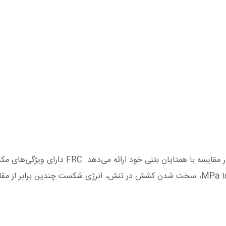
الاستیسیته بالا، حد الاستیک بالا، استحکام کششی در دامنه 15 تا 15 MPa، سخت شدن کشش در تنش