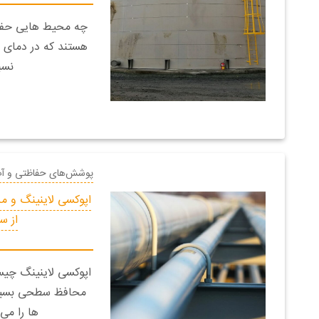
چه محیط هایی حفا
هستند که در دمای با
نسب
پوشش‌های حفاظتی و آ
اپوکسی لاینینگ و م
از س
اپوکسی لاینینگ چی
محافظ سطحی بسیار
ها را می