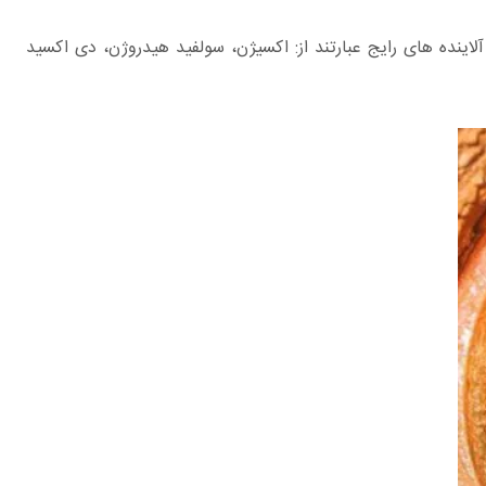
ینده های رایج عبارتند از: اکسیژن، سولفید هیدروژن، دی اکسید