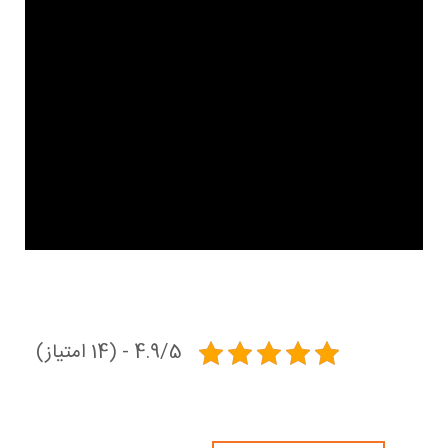
4.9/5 - (14 امتیاز)