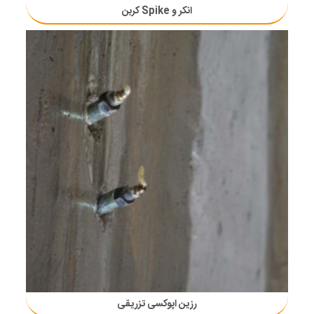
انکر و Spike کربن
رزین اپوکسی تزریقی