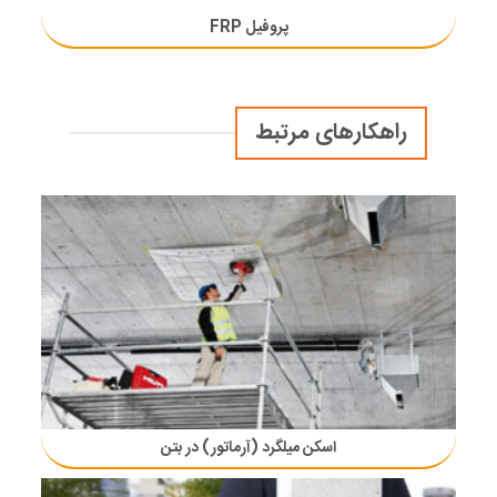
پروفیل FRP
راهکارهای مرتبط
اسکن میلگرد (آرماتور) در بتن