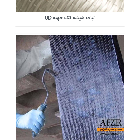
الیاف شیشه تک جهته UD