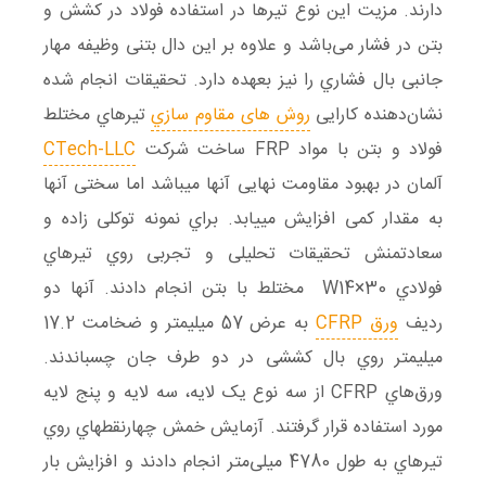
دارند. مزیت این نوع تیرها در استفاده فولاد در کشش و
بتن در فشار می‌باشد و علاوه بر این دال بتنی وظیفه مهار
جانبی بال فشاري را نیز بعهده دارد. تحقیقات انجام شده
نشان‌دهنده کارایی
روش های مقاوم سازي
تیرهاي مختلط
فولاد و بتن با مواد FRP ساخت شرکت
CTech-LLC
آلمان در بهبود مقاومت نهایی آنها میباشد اما سختی آنها
به مقدار کمی افزایش مییابد. براي نمونه توکلی زاده و
سعادتمنش تحقیقات تحلیلی و تجربی روي تیرهاي
فولادي 30×W14 مختلط با بتن انجام دادند. آنها دو
ردیف
ورق CFRP
به عرض 57 میلیمتر و ضخامت 17.2
میلیمتر روي بال کششی در دو طرف جان چسباندند.
ورق‌هاي CFRP از سه نوع یک لایه، سه لایه و پنج لایه
مورد استفاده قرار گرفتند. آزمایش خمش چهارنقطهاي روي
تیرهاي به طول 4780 میلی‌متر انجام دادند و افزایش بار