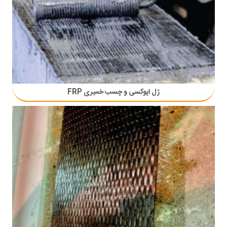
ژل اپوکسی و چسب خمیری FRP