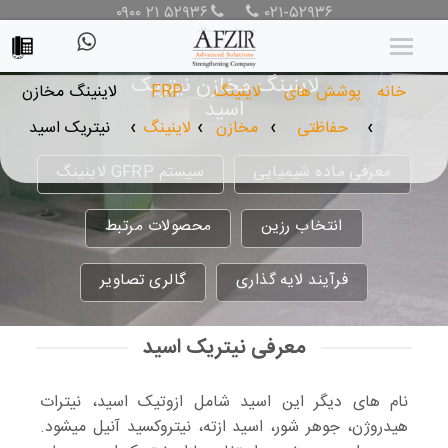
۰۹۰۰ ۲۱ ۵۲۹۳۶
۰۲۱-۵۲۹۳۶
لاینینگ مخازن نیتریک
خانه
پوشش های
لاینینگ
FRP
لاینینگ مخازن
اسید
حفاظتی
مخازن
لاینینگ
نیتریک اسید
❯
❯
❯
❯
معرفی ماده شیمیایی
سیستم GFRP لاینینگ
انتخاب رزین
محصولات مرتبط
فرآیند لایه گذاری
گالری تصاویر
معرفی نیتریک اسید
نام های دیگر این اسید شامل ازوتیک اسید، نیترات
هیدروژن، جوهر شور، اسید ازته، نیتروکسید آنیل میشود.