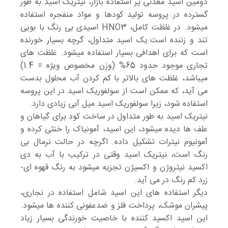
دومین اسید معدنی پر استفاده بازار، نیتریک اسید به طور
گسترده در پروسه تولید کودها و مواد منفجره استفاده
میشود. در غلظت کامل، HNO3 اسیدی بی رنگ با بویی
تند و زننده است.یک اسید متداول، گرچه بسیار خورنده
است که برای اهدافی بسیار استفاده میشود. غلظت های
تجاری موجود حدود 65% (وزن مخصوص ویژه = 1.4)
میباشد، غلظت های بالاتر با کم کردن آب محلول بدست
می آید، که ممکن است از سولفوریک اسید در این پروسه
استفاده شود، زیرا سولفوریک اسید میل آبی زیادی دارد.
نیتریک اسید به طور متداول در ساخت کود برای گیاهان و
علف ها دیده میشود، این اسید، آمونیاک را خنثی کرده و
آمونیوم نیترات تشکیل داده. اگرچه در حالت نرمال بی
رنگ است، نیتریک اسید وقتی در ترکیب با آب به دی
اکسید نیتروژن و اکسیژن تجزیه میشود به رنگ قهوه ای-
زرد کم رنگ در می آید.
دیگر استفاده های این اسید شامل استفاده در نجاری،
پیشران موشک، پرداخت فلز و ضدعفونی کننده ها میشود.
این اسید اکسید کننده با خاصیت خورندگی بسیار زیاد