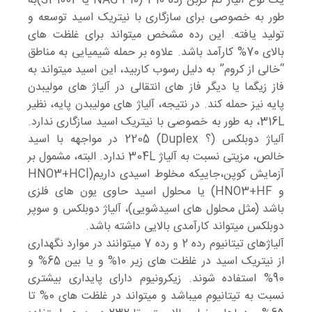
یک نوع آلیاژ کم کربن رده 310 (NAG 310 یا S31002)به
طور به خصوصی برای سازگاری با نیتریک اسید توسعه و
تولید یافته. این رده مشخص میتواند برای غلظت های
بالای 70% کارآمد باشد. علاوه بر حمله شیمیایی به مناطق
“خالی از کروم” به دلیل رسوب کاربید، این اسید میتواند به
فاز زیگما یا دیگر فاز های انتقالی در آلیاژ های مولیبدن
پایه نیز حمله کند. در نتیجه، آلیاژ های مولیبدن پایه، نظیر
316L، به طور به خصوصی با نیتریک اسید سازگاری ندارد.
آلیاژ دوبلکس (؟ Duplex) 2205 در مواجهه با اسید
خالص، مزیتی نسبت به آلیاژ 304L ندارد. البته، مشمول بر
آزمایش کوپن،جاییکه مخلوط اسیدی داریم(HNO3+HCl
و HNO3+HF) یا محلول اسید حاوی یون های فلزی
باشد (مثل محلول های اسیدشویی)، آلیاژ دوبلکس و سوپر
دوبلکس میتواند کارآمدی بالایی داشته باشد.
آلیاژهای تیتانیوم رده 2 و رده 7 میتوانند در موارد نگهداری
از نیتریک اسید در غلظت های زیر 10% و یا بین 65% و
90% استفاده شوند. زیکرونیوم دارای پایداری بیشتری
نسبت به تیتانیوم میباشد و میتواند در غلظت های 0% تا