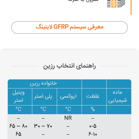
معرفی سیستم GFRP لاینینگ
راهنمای انتخاب رزین
خانواده رزین
ماده
وینیل
غلظت
اپوکسی
پلی استر
شیمیایی
استر
C°
C°
C°
%
–
–
NR
–
80 ~ 65
70 ~ 30
–
0-5
65
–
–
6-10