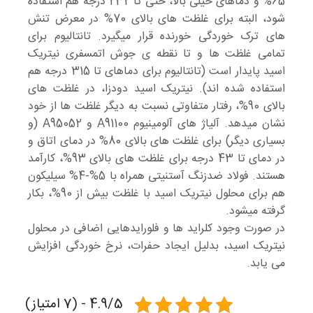
65% و دماهای خیلی بالا، حتی تا 232 درجه هم استفاده
شود، البته برای غلظت های بالای 70% در معرض تنش
های ترک خوردگی خورنده قرار میگیرد. تانتالیوم برای
تمامی غلظت ها و تا نقطه ی جوش اتمسفری نیتریک
اسید پایدار است (تانتالیوم برای دماهای تا 315 درجه هم
استفاده شده اند). نیتریک اسید دودزا، در غلظت های
بالای 90%، رفتار متفاوتی نسبت به دیگر غلظت ها از خود
نشان میدهد. آلیاژ های آلومینیوم A91100 و A95052 (و
بسیاری دیگر) برای غلظت های بالای 80% در دمای اتاق و
در دمای تا 43 درجه برای غلظت های بالای 93%، کارآمد
هستند. فولاد ضدزنگ آستنیتی همراه با 5%-4% سیلیکون
هم برای محلول نیتریک اسید با غلظت بیش از 90%، بکار
گرفته میشود.
در صورت وجود کلراید ها و فلورایدهایی اضافی در محلول
نیتریک اسید، بدلیل ایجاد حفرات، نرخ خوردگی افزایش
می یابد.
4.9/5 - (7 امتیاز)