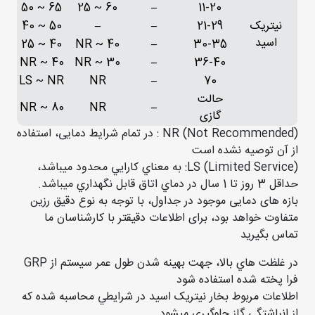
65 ~ 50
60 ~ 25
–
11-20
نیتریک
21-29
–
–
50 ~ 40
اسید
40 ~ 25
40 ~ NR
–
30-35
40 ~ NR
30 ~ NR
–
36-40
LS ~ NR
NR
–
70
حالت
80 ~ NR
NR
–
گازی
NR (Not Recommended) : در تمام شرایط دمایی، استفاده
از آن توصیه نشده است
LS (Limited Service): به معناي کارايي محدود ميباشد،
حداقل 3 روز تا 1 سال در دماي اتاق قابل نگهداري ميباشد.
بازه های دمایی موجود در جداول، با توجه به نوع دقیق رزین
متفاوت خواهد بود، برای اطلاعات دقیقتر با کارشناسان ما
تماس بگیرید
در غلظت هاي بالا، جهت بهينه شدن طول عمر سيستم از GRP
فرا پخته شده استفاده شود
اطلاعات مربوط بخار نيتريک اسيد در شرايطي محاسبه شده که
از انباشتگي گاز جلوگيري ميشود