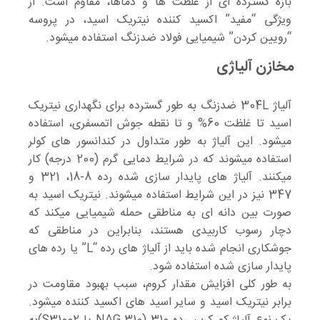
بازه گسترده ای از غلظت ها و دماها، مقاوم است. از
ویژگی “مفید” اکسید کننده نیتریک اسید، در پروسه
“رویین کردن” شیمیایی فولاد ضدزنگ استفاده میشود.
مخازن آلیاژی
آلیاژ 304L ضدزنگ به طور گسترده برای نگهداری نیتریک
اسید تا غلظت 60% و تا نقطه جوش اتمسفری، استفاده
میشود. این آلیاژ به طور متداول در کندانسور های کولر
استفاده میشوند که در شرایط دمایی گرم (200 درجه) کار
میکنند. آلیاژ های پایدار سازی شده رده 8-18، 321 و
347 نیز در این شرایط استفاده میشوند. نیتریک اسید به
صورت بین دانه ای به مناطقی حمله شیمیایی میکند که
دچار رسوب کاربیدی هستند، بنابراین در مناطقی که
جوشکاری انجام شده باید از آلیاژ های رده “L” یا رده های
پایدار سازی شده استفاده شود.
به طور کلی افزایش مقدار کروم، سبب بهبود مقاومت در
برابر نیتریک اسید و سایر اسید های اکسید کننده میشود.